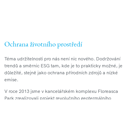
Ochrana životního prostředí
Téma udržitelnosti pro nás není nic nového. Dodržování
trendů a směrnic ESG tam, kde je to prakticky možné, je
důležité, stejně jako ochrana přírodních zdrojů a nízké
emise.
V roce 2013 jsme v kancelářském komplexu Floreasca
Park zrealizovali projekt revolučního geotermálního
čerpadla. Stejnou technologii pro úsporu energie jsme
pak v roce 2018 adaptovali také v dalším kancelářském
2
projektu se 70 000 m
pronajímatelné plochy - Oregon
Parku.