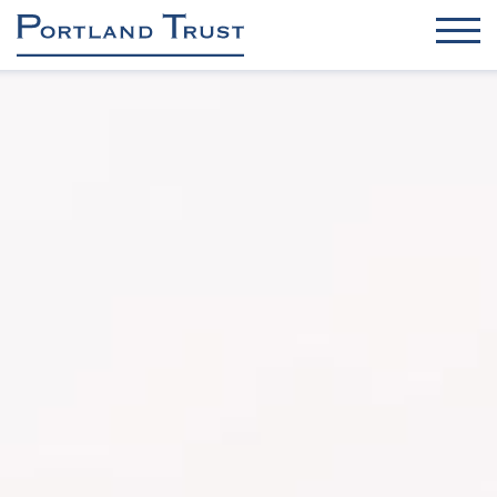
KANCELÁŘE
INDUSTRIÁLNÍ / DC / OBNOVITELNÉ ZDROJE
KOMERČNÍ
REZIDENČNÍ
SPRÁVA OBJEKTŮ
PROJEKTOVÝ MANAGEMENT
O nás
Udržitelnost a bezpečnost
Kontakt
Novinky
Brožura