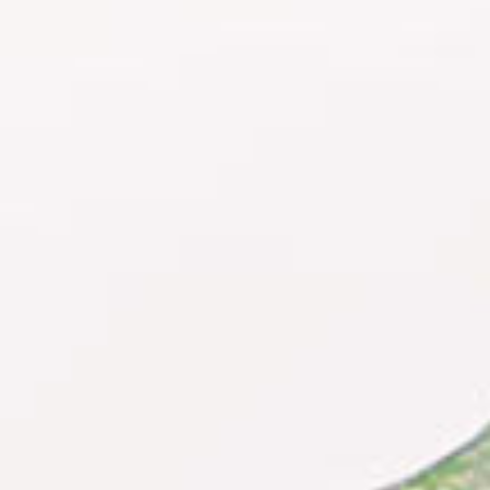
EN
CS
RO